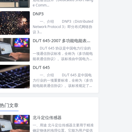
e Comm...
DNP3
一、介绍 DNP3（Distributed
Network Protocol 3）即分布式网络协
议 3...
DL/T 645-2007 多功能电能表通信协议
DL/T 645 协议是中国电力行业的
一项通信协议标准，全称为《多功能电
能表通信协议》。该标准由中国电力
行...
DL/T 645
一、介绍 DL/T 645 是中国电
力行业的一项重要标准，全称为《多功
能电能表通信协议》。该标准规定了...
热门文章
北斗定位传感器
一、用途 北斗定位传感器主要用于精准
确定物体的地理位置。它能为用户提供