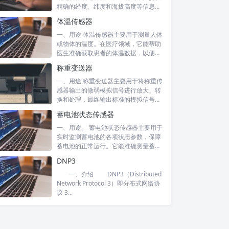
精确的经度、纬度和海拔高度等信息。
在交通...
体温传感器
一、用途 体温传感器主要用于测量人体
或物体的温度。在医疗领域，它能帮助
医生准确获取患者的体温数据，以便诊
断病情...
称重变送器
一、用途 称重变送器主要用于将称重传
感器输出的微弱模拟信号进行放大、转
换和处理，最终输出标准的模拟信号
（如 4...
蓄电池状态传感器
一、用途。 蓄电池状态传感器主要用于
实时监测蓄电池的各项状态参数，保障
蓄电池的正常运行。它能准确测量蓄电
池的电...
DNP3
一、介绍 DNP3（Distributed
Network Protocol 3）即分布式网络协
议 3...