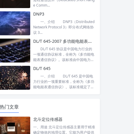
e Comm...
DNP3
一、介绍 DNP3（Distributed
Network Protocol 3）即分布式网络协
议 3...
DL/T 645-2007 多功能电能表通信协议
DL/T 645 协议是中国电力行业的
一项通信协议标准，全称为《多功能电
能表通信协议》。该标准由中国电力
行...
DL/T 645
一、介绍 DL/T 645 是中国电
力行业的一项重要标准，全称为《多功
能电能表通信协议》。该标准规定了...
热门文章
北斗定位传感器
一、用途 北斗定位传感器主要用于精准
确定物体的地理位置。它能为用户提供