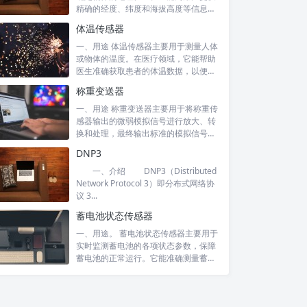
精确的经度、纬度和海拔高度等信息。
在交通...
体温传感器
一、用途 体温传感器主要用于测量人体
或物体的温度。在医疗领域，它能帮助
医生准确获取患者的体温数据，以便诊
断病情...
称重变送器
一、用途 称重变送器主要用于将称重传
感器输出的微弱模拟信号进行放大、转
换和处理，最终输出标准的模拟信号
（如 4...
DNP3
一、介绍 DNP3（Distributed
Network Protocol 3）即分布式网络协
议 3...
蓄电池状态传感器
一、用途。 蓄电池状态传感器主要用于
实时监测蓄电池的各项状态参数，保障
蓄电池的正常运行。它能准确测量蓄电
池的电...