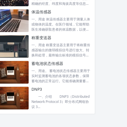
精确的经度、纬度和海拔高度等信息。
在交通...
体温传感器
一、用途 体温传感器主要用于测量人体
或物体的温度。在医疗领域，它能帮助
医生准确获取患者的体温数据，以便诊
断病情...
称重变送器
一、用途 称重变送器主要用于将称重传
感器输出的微弱模拟信号进行放大、转
换和处理，最终输出标准的模拟信号
（如 4...
蓄电池状态传感器
一、用途。 蓄电池状态传感器主要用于
实时监测蓄电池的各项状态参数，保障
蓄电池的正常运行。它能准确测量蓄电
池的电...
DNP3
一、介绍 DNP3（Distributed
Network Protocol 3）即分布式网络协
议 3...