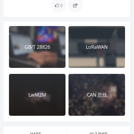
0
GB/T 28826
LoRaWAN
LwM2M
CAN 总线
HART
HL7 FHIR