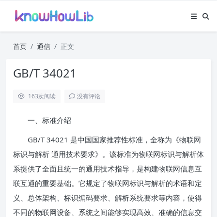
首页
通信
正文
GB/T 34021
163
次阅读
没有评论
一、标准介绍
GB/T 34021 是中国国家推荐性标准，全称为《物联网
标识与解析 通用技术要求》。该标准为物联网标识与解析体
系提供了全面且统一的通用技术指导，是构建物联网信息互
联互通的重要基础。它规定了物联网标识与解析的术语和定
义、总体架构、标识编码要求、解析系统要求等内容，使得
不同的物联网设备、系统之间能够实现高效、准确的信息交