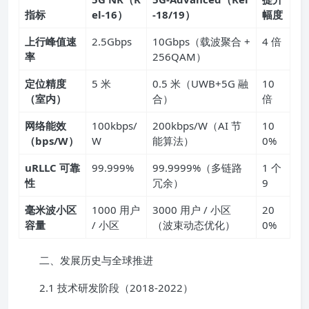
指标
el-16）
-18/19）
幅度
上行峰值速
2.5Gbps
10Gbps（载波聚合 +
4 倍
率
256QAM）
定位精度
5 米
0.5 米（UWB+5G 融
10
（室内）
合）
倍
网络能效
100kbps/
200kbps/W（AI 节
10
（bps/W）
W
能算法）
0%
uRLLC 可靠
99.999%
99.9999%（多链路
1 个
性
冗余）
9
毫米波小区
1000 用户
3000 用户 / 小区
20
容量
/ 小区
（波束动态优化）
0%
二、发展历史与全球推进
2.1 技术研发阶段（2018-2022）