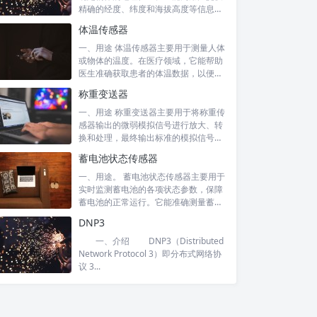
精确的经度、纬度和海拔高度等信息。
在交通...
体温传感器
一、用途 体温传感器主要用于测量人体
或物体的温度。在医疗领域，它能帮助
医生准确获取患者的体温数据，以便诊
断病情...
称重变送器
一、用途 称重变送器主要用于将称重传
感器输出的微弱模拟信号进行放大、转
换和处理，最终输出标准的模拟信号
（如 4...
蓄电池状态传感器
一、用途。 蓄电池状态传感器主要用于
实时监测蓄电池的各项状态参数，保障
蓄电池的正常运行。它能准确测量蓄电
池的电...
DNP3
一、介绍 DNP3（Distributed
Network Protocol 3）即分布式网络协
议 3...