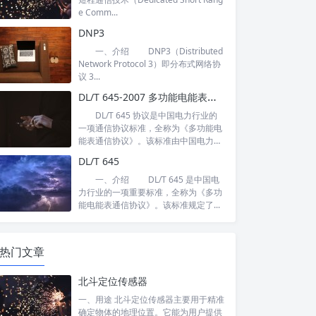
e Comm...
DNP3
一、介绍 DNP3（Distributed
Network Protocol 3）即分布式网络协
议 3...
DL/T 645-2007 多功能电能表通信协议
DL/T 645 协议是中国电力行业的
一项通信协议标准，全称为《多功能电
能表通信协议》。该标准由中国电力
行...
DL/T 645
一、介绍 DL/T 645 是中国电
力行业的一项重要标准，全称为《多功
能电能表通信协议》。该标准规定了...
热门文章
北斗定位传感器
一、用途 北斗定位传感器主要用于精准
确定物体的地理位置。它能为用户提供