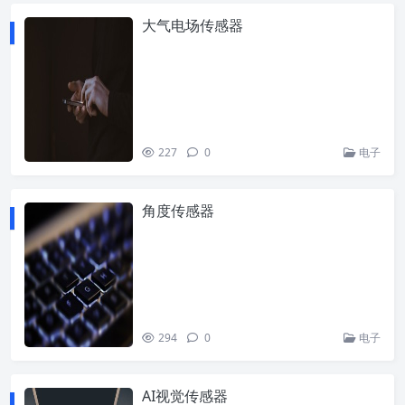
大气电场传感器
227
0
电子
角度传感器
294
0
电子
AI视觉传感器