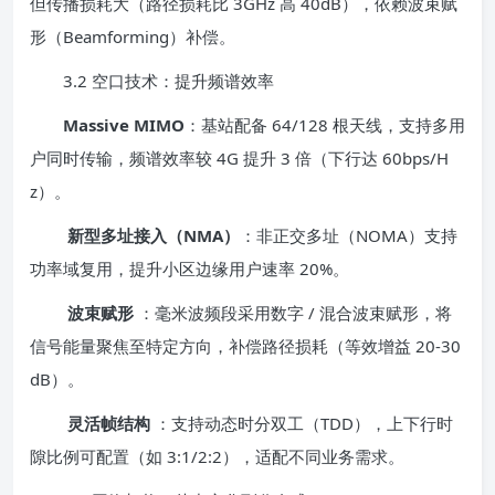
但传播损耗大（路径损耗比 3GHz 高 40dB），依赖波束赋
形（Beamforming）补偿。
3.2 空口技术：提升频谱效率
Massive MIMO
：基站配备 64/128 根天线，支持多用
户同时传输，频谱效率较 4G 提升 3 倍（下行达 60bps/H
z）。
新型多址接入（NMA）
：非正交多址（NOMA）支持
功率域复用，提升小区边缘用户速率 20%。
波束赋形
：毫米波频段采用数字 / 混合波束赋形，将
信号能量聚焦至特定方向，补偿路径损耗（等效增益 20-30
dB）。
灵活帧结构
：支持动态时分双工（TDD），上下行时
隙比例可配置（如 3:1/2:2），适配不同业务需求。