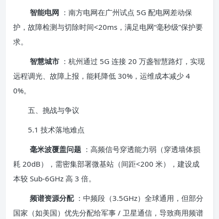
智能电网
：南方电网在广州试点 5G 配电网差动保
护，故障检测与切除时间<20ms，满足电网“毫秒级”保护要
求。
智慧城市
：杭州通过 5G 连接 20 万盏智慧路灯，实现
远程调光、故障上报，能耗降低 30%，运维成本减少 4
0%。
五、挑战与争议
5.1 技术落地难点
毫米波覆盖问题
：高频信号穿透能力弱（穿透墙体损
耗 20dB），需密集部署微基站（间距<200 米），建设成
本较 Sub-6GHz 高 3 倍。
频谱资源分配
：中频段（3.5GHz）全球通用，但部分
国家（如美国）优先分配给军事 / 卫星通信，导致商用频谱