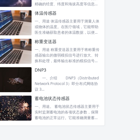
精确的经度、纬度和海拔高度等信息。
在交通...
体温传感器
一、用途 体温传感器主要用于测量人体
或物体的温度。在医疗领域，它能帮助
医生准确获取患者的体温数据，以便诊
断病情...
称重变送器
一、用途 称重变送器主要用于将称重传
感器输出的微弱模拟信号进行放大、转
换和处理，最终输出标准的模拟信号
（如 4...
DNP3
一、介绍 DNP3（Distributed
Network Protocol 3）即分布式网络协
议 3...
蓄电池状态传感器
一、用途。 蓄电池状态传感器主要用于
实时监测蓄电池的各项状态参数，保障
蓄电池的正常运行。它能准确测量蓄电
池的电...