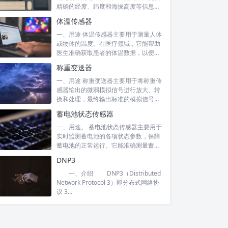
精确的经度、纬度和海拔高度等信息。
在交通...
体温传感器
一、用途 体温传感器主要用于测量人体
或物体的温度。在医疗领域，它能帮助
医生准确获取患者的体温数据，以便诊
断病情...
称重变送器
一、用途 称重变送器主要用于将称重传
感器输出的微弱模拟信号进行放大、转
换和处理，最终输出标准的模拟信号
（如 4...
蓄电池状态传感器
一、用途。 蓄电池状态传感器主要用于
实时监测蓄电池的各项状态参数，保障
蓄电池的正常运行。它能准确测量蓄电
池的电...
DNP3
一、介绍 DNP3（Distributed
Network Protocol 3）即分布式网络协
议 3...