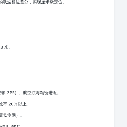
的载波相位差分，实现厘米级定位。
3 米。
依赖 GPS）、航空航海精密进近。
 20% 以上。
震监测网）。
使用 GPS）。