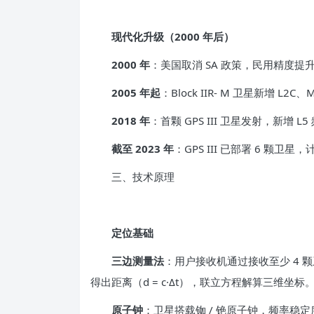
现代化升级（2000 年后）
2000 年
：美国取消 SA 政策，民用精度提升至
2005 年起
：Block IIR- M 卫星新增 
2018 年
：首颗 GPS III 卫星发射，新增 
截至 2023 年
：GPS III 已部署 6 颗卫星
三、技术原理
定位基础
三边测量法
：用户接收机通过接收至少 4 
得出距离（d = c·Δt），联立方程解算三维坐标
原子钟
：卫星搭载铷 / 铯原子钟，频率稳定度